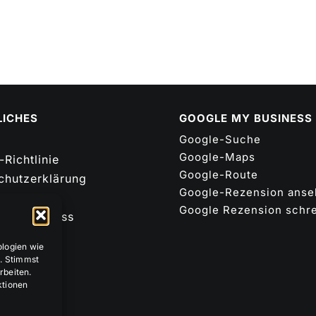
LICHES
GOOGLE MY BUSINESS
Google-Suche
Google-Maps
Richtlinie
Google-Route
chutzerklärung
Google-Rezension ans
Google Rezension schr
gsausschluss
sum
ologien wie
p
. Stimmst
rbeiten.
ktionen