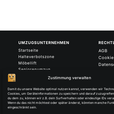
UMZUGSUNTERNEHMEN
RECHT
Startseite
AGB
Halteverbotszone
Cookie-
Möbellift
Datens
Seniorenumzug
FAQ
Montageservice
Zustimmung verwalten
Haftun
Küchenmontage
Impres
Möbelmontage
Damit du unsere Website optimal nutzen kannst, verwenden wir Techn
Sitema
Cookies, um Geräteinformationen zu speichern und darauf zuzugreifen
Verpackungsmaterial
du dem zu, können wir z.B. dein Surfverhalten oder eindeutige IDs vera
Preise
Wenn du das nicht möchtest oder später änderst, könnten manche Fun
Kontakt
eingeschränkt sein.